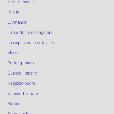
Il sottotenente
Io e te
L’Armando
L’importante è esagerare
La disperazione della pietà
Mario
Prete Liprando
Quando il sipario
Ragazzo padre
Sfiorisci bel fiore
Silvano
Sono timido