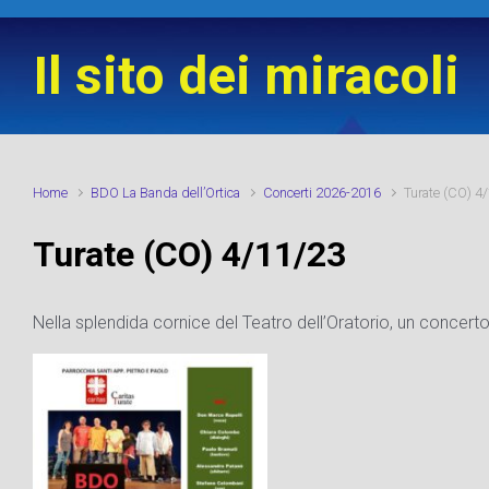
Skip to main content
Il sito dei miracoli
Home
BDO La Banda dell’Ortica
Concerti 2026-2016
Turate (CO) 4
Turate (CO) 4/11/23
Nella splendida cornice del Teatro dell’Oratorio, un concert