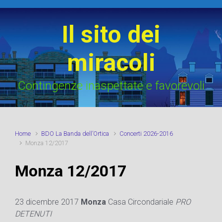
Skip to main content
Il sito dei
miracoli
Contingenze inaspettate e favorevoli
Home
BDO La Banda dell’Ortica
Concerti 2026-2016
Monza 12/2017
Monza 12/2017
23 dicembre 2017
Monza
Casa Circondariale
PRO
DETENUTI