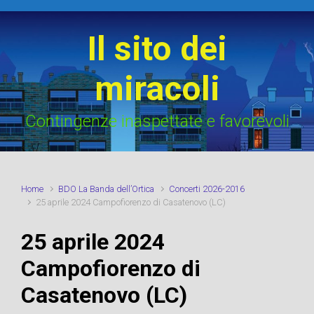
Skip to main content
Il sito dei
miracoli
Contingenze inaspettate e favorevoli
Home
BDO La Banda dell’Ortica
Concerti 2026-2016
25 aprile 2024 Campofiorenzo di Casatenovo (LC)
25 aprile 2024
Campofiorenzo di
Casatenovo (LC)