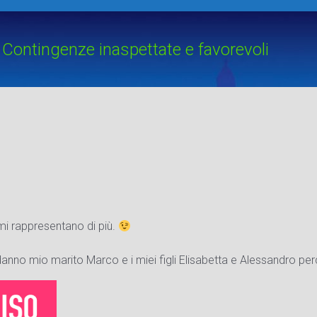
Contingenze inaspettate e favorevoli
 mi rappresentano di più.
nno mio marito Marco e i miei figli Elisabetta e Alessandro perché 