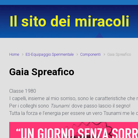
Skip to main content
Il sito dei miracoli
Home
ES-Equipaggio Sperimentale
Componenti
Gaia Spreafico
Gaia Spreafico
Classe 1980
I capelli, insieme al mio sorriso, sono le caratteristiche che
Per i colleghi sono
Tsunami
: dove passo lascio il segno!
Tutta la forza e l’energia per essere un vero Tsunami me le da